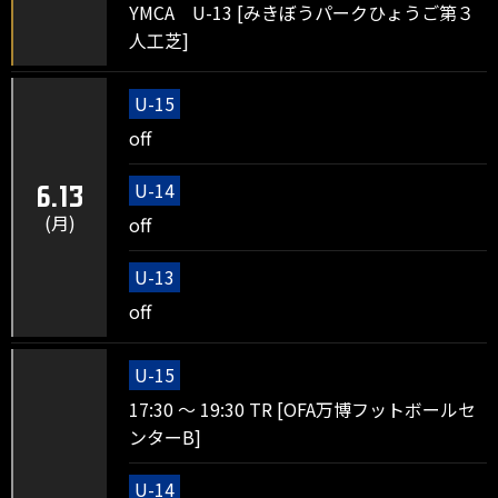
YMCA U-13 [みきぼうパークひょうご第３
人工芝]
U-15
off
U-14
6.13
(月)
off
U-13
off
U-15
17:30 ～ 19:30 TR [OFA万博フットボールセ
ンターB]
U-14