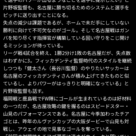
片野坂監督も、名古屋に勝ち切るためのシステムと選手を
ピッチに送り出すことになる。
失点の減少は課題であるが、ホームで未だ手にしていない
勝利に向けて不可欠なのがゴール。そして名古屋戦はガン
バを知り尽くす指揮官が構築している固い守りをこじ開け
るミッションが待っている。
リーグ戦4試合を終え、1勝2分け1敗の名古屋だが、失点数
はわずかに3。フィッカデンティ監督時代のスタイルを継続
しつつも「健太さん（長谷川監督）のやりたいサッカーは
名古屋のフィッカデンティさんが積み上げてきたものと似
ているし、よりパワーがはっきりと明確になっている」と
片野坂監督も話す。
福岡戦と鹿島戦でFW陣にゴールが生まれているのは好材料
の一つだが、名古屋攻略の鍵を握るのはスピードスター・
山見のパフォーマンスである。名古屋に今季加わったチア
ゴとは、昨年のルヴァンカップの大阪ダービーで山見も対
戦し、アウェイの地で見事なゴールを奪っている。