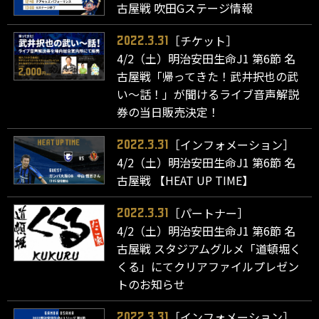
古屋戦 吹田Gステージ情報
［チケット］
2022.3.31
4/2（土）明治安田生命J1 第6節 名
古屋戦「帰ってきた！武井択也の武
い～話！」が聞けるライブ音声解説
券の当日販売決定！
［インフォメーション］
2022.3.31
4/2（土）明治安田生命J1 第6節 名
古屋戦 【HEAT UP TIME】
［パートナー］
2022.3.31
4/2（土）明治安田生命J1 第6節 名
古屋戦 スタジアムグルメ「道頓堀く
くる」にてクリアファイルプレゼン
トのお知らせ
［インフォメーション］
2022.3.31