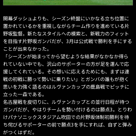
開幕ダッシュよりも、シーズン終盤にいかなる立ち位置に
置かれているかを重視しながらチーム作りを進めている片
野坂監督。新たなスタイルへの模索と、新戦力のフィット
を目指す片野坂ガンバだが、3月は公式戦で勝利を手にする
ことが出来なかった。
「シーズンが始まってから望むような結果がなかなか得ら
れていない中でも、沢山のサポーターの方が足を運んで応
援してくれている。その想いに応えるためにも、まずは連
戦の初戦に勝って勢いに乗りたい」とガンバの誰もが抱く
思いを力強く語るのはルヴァンカップの鹿島戦でピッチに
立った一森である。
名古屋戦を皮切りに、ルヴァンカップとの並行日程が待つ
ガンバだが、やはりチームを勢い付けるのは勝点3。とりわ
けパナソニックスタジアム吹田での片野坂体制初勝利を待
ち侘びるサポーターの前で勝点3を手にすれば、自ずと弾み
がつくはずだ。