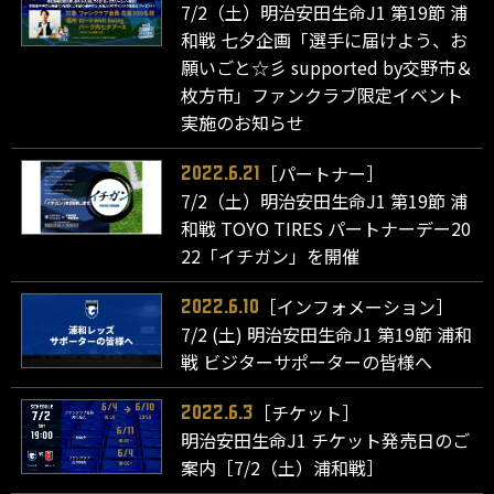
7/2（土）明治安田生命J1 第19節 浦
和戦 七夕企画「選手に届けよう、お
願いごと☆彡 supported by交野市＆
枚方市」ファンクラブ限定イベント
実施のお知らせ
［パートナー］
2022.6.21
7/2（土）明治安田生命J1 第19節 浦
和戦 TOYO TIRES パートナーデー20
22「イチガン」を開催
［インフォメーション］
2022.6.10
7/2 (土) 明治安田生命J1 第19節 浦和
戦 ビジターサポーターの皆様へ
［チケット］
2022.6.3
明治安田生命J1 チケット発売日のご
案内［7/2（土）浦和戦］