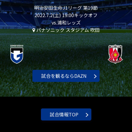
明治安田生命J1リーグ 第19節
2022.7.2(土) 19:00キックオフ
vs.浦和レッズ
パナソニック スタジアム 吹田
試合を観るならDAZN
試合情報TOP