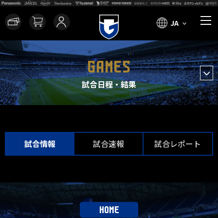
JA
GAMES
試合日程・結果
試合情報
試合速報
試合レポート
HOME