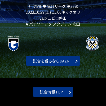
明治安田生命J1リーグ 第33節
2022.10.29(土) 15:00キックオフ
vs.ジュビロ磐田
パナソニック スタジアム 吹田
試合を観るならDAZN
試合情報TOP