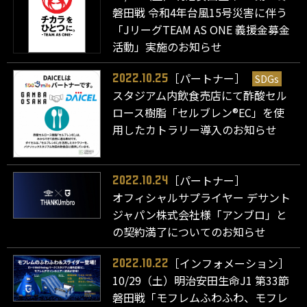
磐田戦 令和4年台風15号災害に伴う
「JリーグTEAM AS ONE 義援金募金
活動」実施のお知らせ
［パートナー］
SDGs
2022.10.25
スタジアム内飲食売店にて酢酸セル
ロース樹脂「セルブレン®EC」を使
用したカトラリー導入のお知らせ
［パートナー］
2022.10.24
オフィシャルサプライヤー デサント
ジャパン株式会社様「アンブロ」と
の契約満了についてのお知らせ
［インフォメーション］
2022.10.22
10/29（土）明治安田生命J1 第33節
磐田戦「モフレムふわふわ、モフレ