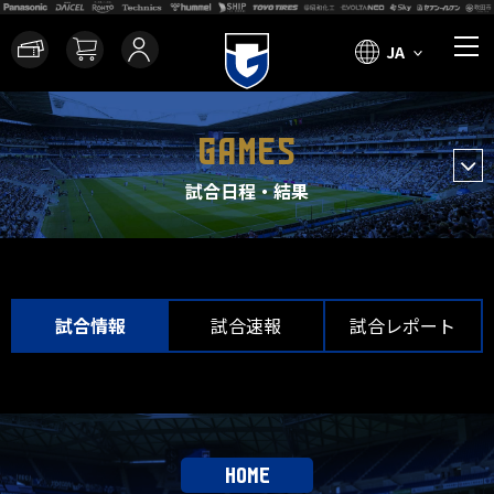
JA
GAMES
試合日程・結果
試合情報
試合速報
試合レポート
HOME