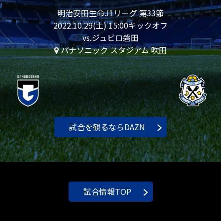
明治安田生命J1リーグ 第33節
2022.10.29(土) 15:00キックオフ
vs.ジュビロ磐田
パナソニック スタジアム 吹田
試合を観るならDAZN
試合情報TOP