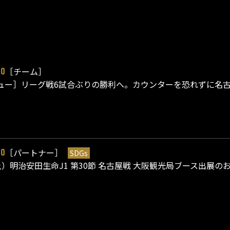
［チーム］
20
ュー］リーグ戦6試合ぶりの勝利へ。カウンターを恐れずに名
［パートナー］
SDGs
20
（土）明治安田生命J1 第30節 名古屋戦 大阪観光局ブース出展の