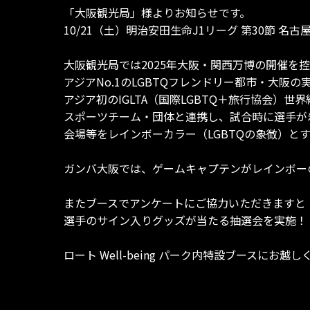
「大阪観光局」様よりお知らせです。
10/21（土）明治安田生命J1リーグ 第30節 名
大阪観光局では2025年大阪・関西万博の開催を
アジアNo.1のLGBTQフレンドリー都市・大阪の
アジア初のIGLTA（国際LGBTQ＋旅行協会）世
スポーツチーム・団体と連携し、試合時に選手が
会場等をレインボーカラー（LGBTQの象徴）とする「Sp
ガンバ大阪では、ゲームキャプテンがレインボー
またブースでアンケートにご協力いただきますと
選手のサイン入りグッズが当たる抽選会を実施！
ロート Well-being パーク内特設ブースにお越