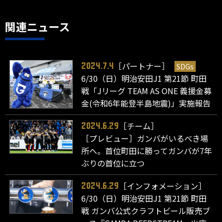
関連ニュース
［パートナー］
SDGs
2024.7.4
6/30（日）明治安田J1 第21節 町田
戦「Jリーグ TEAM AS ONE 義援金募
金(令和6年能登半島地震)」実施報告
［チーム］
2024.6.29
［プレビュー］ガンバがいるべき場
所へ。首位町田に勝ってガンバが7年
ぶりの首位に立つ
［インフォメーション］
2024.6.29
6/30（日）明治安田J1 第21節 町田
戦 ガンバ公式クラフトビール販売ブ