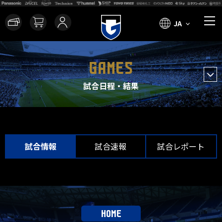
JA
GAMES
試合日程・結果
試合情報
試合速報
試合レポート
HOME