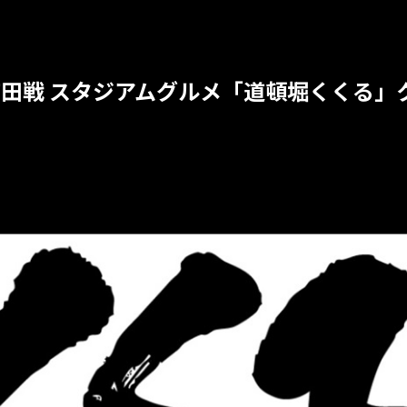
1節 町田戦 スタジアムグルメ「道頓堀くく