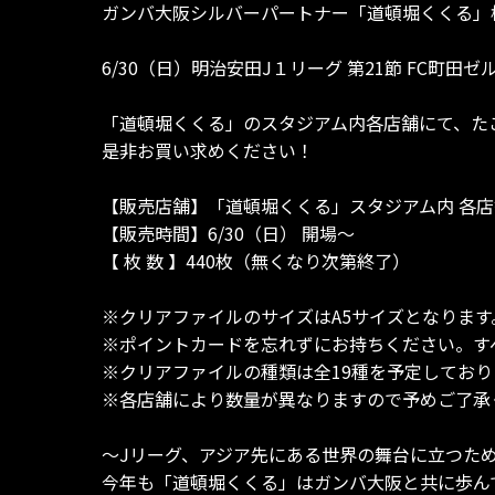
ガンバ大阪シルバーパートナー「道頓堀くくる」
6/30（日）明治安田J１リーグ 第21節 FC
「道頓堀くくる」のスタジアム内各店舗にて、た
是非お買い求めください！
【販売店舗】「道頓堀くくる」スタジアム内 各店
【販売時間】6/30（日） 開場～
【 枚 数 】440枚（無くなり次第終了）
※クリアファイルのサイズはA5サイズとなります
※ポイントカードを忘れずにお持ちください。す
※クリアファイルの種類は全19種を予定してお
※各店舗により数量が異なりますので予めご了承
～Jリーグ、アジア先にある世界の舞台に立つた
今年も「道頓堀くくる」はガンバ大阪と共に歩ん