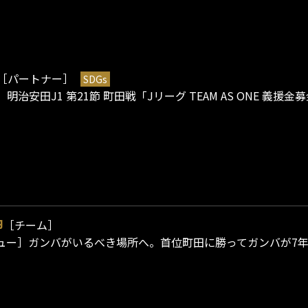
［パートナー］
SDGs
日）明治安田J1 第21節 町田戦「Jリーグ TEAM AS ONE 義
［チーム］
9
ュー］ガンバがいるべき場所へ。首位町田に勝ってガンバが7