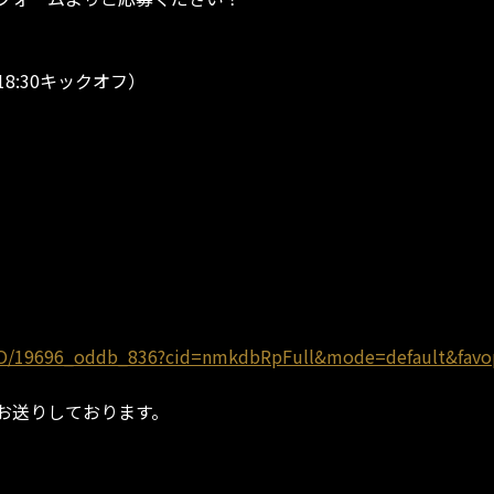
18:30キックオフ）
x/GO/19696_oddb_836?cid=nmkdbRpFull&mode=default&fav
お送りしております。