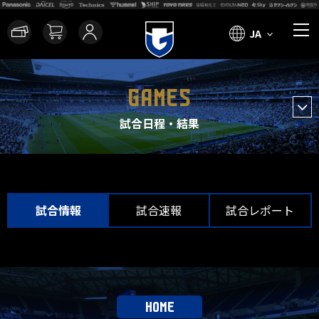
JA
GAMES
試合日程・結果
試合情報
試合速報
試合レポート
HOME