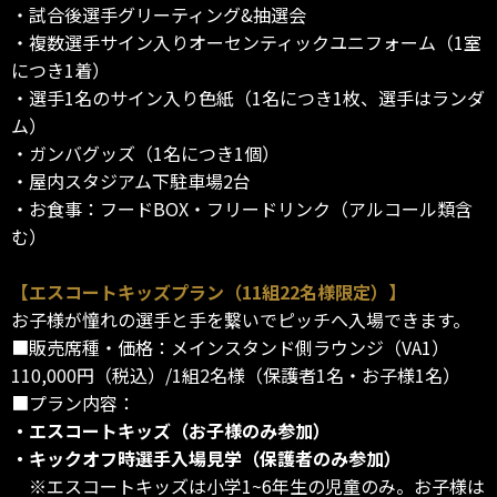
・試合後選手グリーティング&抽選会
・複数選手サイン入りオーセンティックユニフォーム（1室
につき1着）
・選手1名のサイン入り色紙（1名につき1枚、選手はランダ
ム）
・ガンバグッズ（1名につき1個）
・屋内スタジアム下駐車場2台
・お食事：フードBOX・フリードリンク（アルコール類含
む）
【エスコートキッズプラン（11組22名様限定）】
お子様が憧れの選手と手を繋いでピッチへ入場できます。
■販売席種・価格：メインスタンド側ラウンジ（VA1）
110,000円（税込）/1組2名様（保護者1名・お子様1名）
■プラン内容：
・エスコートキッズ（お子様のみ参加）
・キックオフ時選手入場見学（保護者のみ参加）
※エスコートキッズは小学1~6年生の児童のみ。お子様は