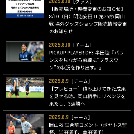
［グッズ］
2025.8.10
【販売場所・時間変更のお知らせ】
8/10（日）明治安田J1 第25節 岡山
戦 場外グッズショップ販売情報変更
のお知らせ
［チーム］
2025.8.10
PICKUP PLAYER DF3 半田陸『バラ
ンスを見ながら前線に“プラスワ
ン”の状況を作り出す。』
［チーム］
2025.8.9
［プレビュー］積み上げてきた成果
を見せる時。岡山相手にリベンジを
果たし、3連勝へ
［チーム］
2025.8.9
岡山戦 試合前コメント（ポヤトス監
督、半田選手、倉田選手）