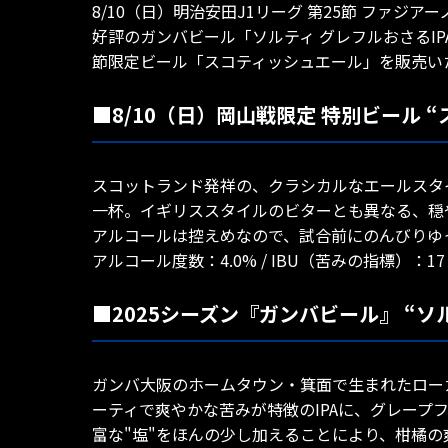
8/10（日）明治安田J1リーグ 第25節 ファジ
好評のガンバビール「ソルティ グレフルおさるI
節限定ビール「スコティッシュエール」を販売い
■8/10（日）岡山戦限定 特別ビール 
スコットランド発祥の、クラシカルなエールスタ
一杯。イギリススタイルのビターとも異なる、穏
アルコールは控えめなので、試合前にのんびりゆ
アルコール度数：4.0% / IBU（苦みの指標）：17
■2025シーズン『ガンバビール』 “ソル
ガンバ大阪のホームタウン・箕面で生まれたロー
ーティで爽やかな苦みが特徴のIPAに、グレープ
富な"塩"をほんの少し加えることにより、柑橘