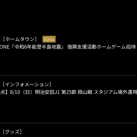
［ホームタウン］
SDGs
2
AS ONE「令和6年能登半島地震」 復興支援活動ホームゲーム招待
［インフォメーション］
0時点】8/10（日）明治安田J1 第25節 岡山戦 スタジアム場外
［グッズ］