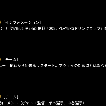
［インフォメーション］
7
（土）明治安田J1 第34節 柏戦「2025 PLAYERSドリンクカ
［チーム］
7
ュー］柏戦から始まるリスタート。アウェイの対戦時とは異な
［チーム］
7
合前コメント（ポヤトス監督、岸本選手、中谷選手）