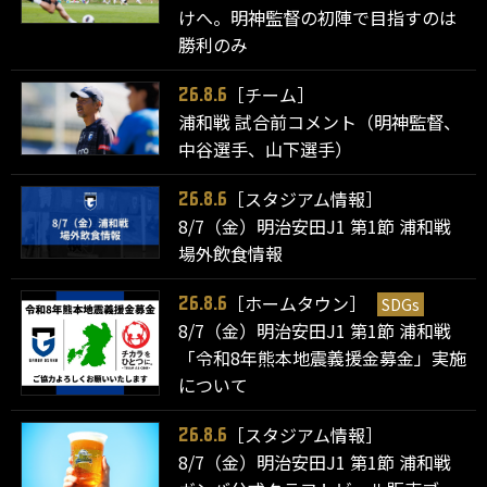
けへ。明神監督の初陣で目指すのは
勝利のみ
［チーム］
26.8.6
浦和戦 試合前コメント（明神監督、
中谷選手、山下選手）
［スタジアム情報］
26.8.6
8/7（金）明治安田J1 第1節 浦和戦
場外飲食情報
［ホームタウン］
SDGs
26.8.6
8/7（金）明治安田J1 第1節 浦和戦
「令和8年熊本地震義援金募金」実施
について
［スタジアム情報］
26.8.6
8/7（金）明治安田J1 第1節 浦和戦