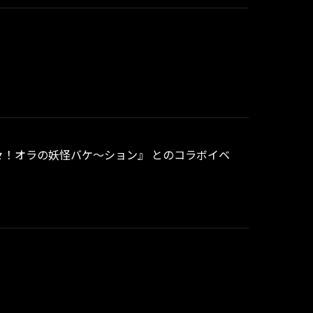
々怪々！オラの妖怪バケ～ション』 とのコラボイベ