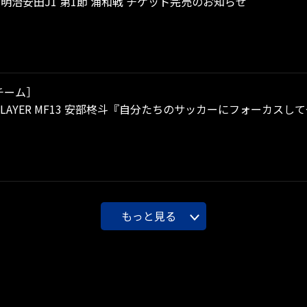
）明治安田J1 第1節 浦和戦 チケット完売のお知らせ
チーム］
P PLAYER MF13 安部柊斗『自分たちのサッカーにフォーカス
もっと見る