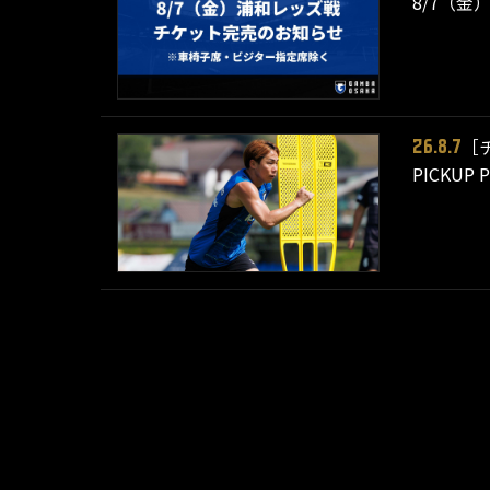
8/7（金
［
26.8.7
PICKU