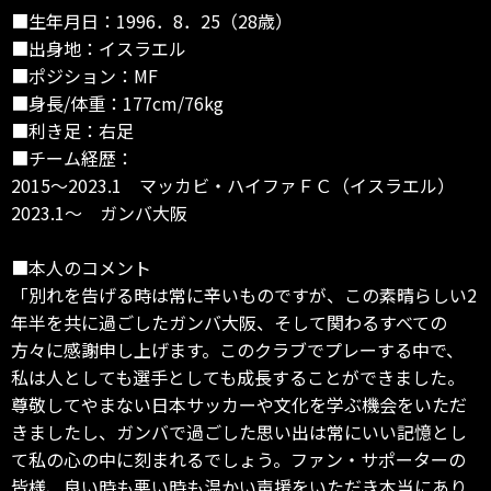
■生年月日：1996．8．25（28歳）
■出身地：イスラエル
■ポジション：MF
■身長/体重：177cm/76kg
■利き足：右足
■チーム経歴：
2015～2023.1 マッカビ・ハイファＦＣ（イスラエル）
2023.1～ ガンバ大阪
■本人のコメント
「別れを告げる時は常に辛いものですが、この素晴らしい2
年半を共に過ごしたガンバ大阪、そして関わるすべての
方々に感謝申し上げます。このクラブでプレーする中で、
私は人としても選手としても成長することができました。
尊敬してやまない日本サッカーや文化を学ぶ機会をいただ
きましたし、ガンバで過ごした思い出は常にいい記憶とし
て私の心の中に刻まれるでしょう。ファン・サポーターの
皆様、良い時も悪い時も温かい声援をいただき本当にあり