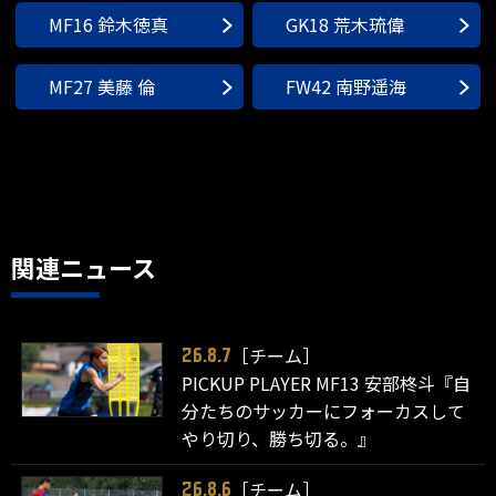
MF16 鈴木徳真
GK18 荒木琉偉
MF27 美藤 倫
FW42 南野遥海
関連ニュース
［チーム］
26.8.7
PICKUP PLAYER MF13 安部柊斗『自
分たちのサッカーにフォーカスして
やり切り、勝ち切る。』
［チーム］
26.8.6