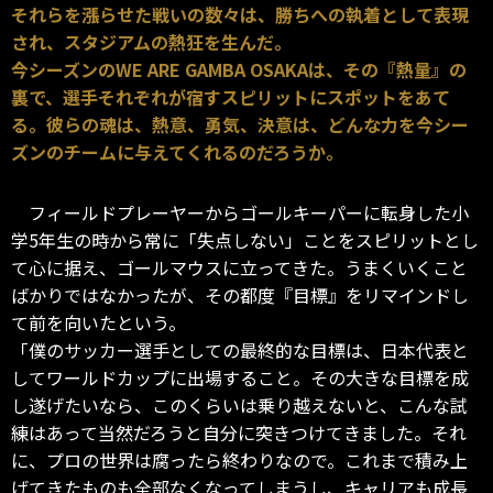
それらを漲らせた戦いの数々は、勝ちへの執着として表現
され、スタジアムの熱狂を生んだ。
今シーズンのWE ARE GAMBA OSAKAは、その『熱量』の
裏で、選手それぞれが宿すスピリットにスポットをあて
る。彼らの魂は、熱意、勇気、決意は、どんな力を今シー
ズンのチームに与えてくれるのだろうか。
フィールドプレーヤーからゴールキーパーに転身した小
学5年生の時から常に「失点しない」ことをスピリットとし
て心に据え、ゴールマウスに立ってきた。うまくいくこと
ばかりではなかったが、その都度『目標』をリマインドし
て前を向いたという。
「僕のサッカー選手としての最終的な目標は、日本代表と
してワールドカップに出場すること。その大きな目標を成
し遂げたいなら、このくらいは乗り越えないと、こんな試
練はあって当然だろうと自分に突きつけてきました。それ
に、プロの世界は腐ったら終わりなので。これまで積み上
げてきたものも全部なくなってしまうし、キャリアも成長