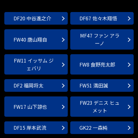
DF20 中谷進之介
DF67 佐々木翔悟
MF47 ファン アラ
FW40 唐山翔自
ーノ
FW11 イッサム ジ
FW8 食野亮太郎
ェバリ
DF2 福岡将太
FW51 満田誠
FW23 デニス ヒュ
FW17 山下諒也
メット
DF15 岸本武流
GK22 一森純