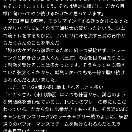
もそこで止まってしまう。それは絶対に嫌だし、だから目
標に向かってやり続けるだけだと思っています」
プロ1年目の昨年、そうリマインドするきっかけになった
のがリハビリに向き合う三浦弦太の姿だったという。ジム
で筋トレをするたびに、リハビリに汗を流す三浦の背中か
らたくさんのことを学んだ。
「膝の大ケガから復帰するために何一つ妥協せず、トレー
ニングと向き合う弦太くん（三浦）の姿を目の当たりにし
て刺激を受けることは多かったです。そうやってやり続け
ていた弦太くんだから、戦列に戻っても第一線で戦い続け
られるんだと思いました」
また、同じGK陣の姿に励まされることも多い。
「ヒガシさん（東口順昭）はいつも練習から、試合のよう
な緊張感を漂わせているし、1つ1つのプレーの質にもこだ
わっている。だから急に出番がきても…それこそ最近のAFC
チャンピオンズリーグ2のラーチャブリー戦のように、練習
通りのパフォーマンスでチームを助けられるんだと思う。
僕も見習いたいです」