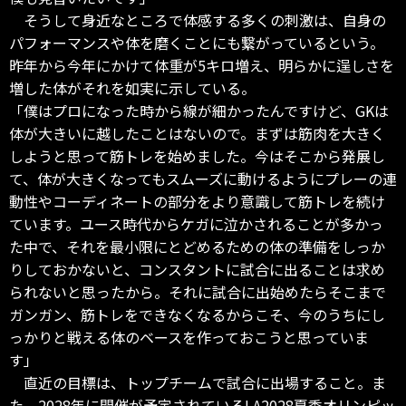
そうして身近なところで体感する多くの刺激は、自身の
パフォーマンスや体を磨くことにも繋がっているという。
昨年から今年にかけて体重が5キロ増え、明らかに逞しさを
増した体がそれを如実に示している。
「僕はプロになった時から線が細かったんですけど、GKは
体が大きいに越したことはないので。まずは筋肉を大きく
しようと思って筋トレを始めました。今はそこから発展し
て、体が大きくなってもスムーズに動けるようにプレーの連
動性やコーディネートの部分をより意識して筋トレを続け
ています。ユース時代からケガに泣かされることが多かっ
た中で、それを最小限にとどめるための体の準備をしっか
りしておかないと、コンスタントに試合に出ることは求め
られないと思ったから。それに試合に出始めたらそこまで
ガンガン、筋トレをできなくなるからこそ、今のうちにし
っかりと戦える体のベースを作っておこうと思っていま
す」
直近の目標は、トップチームで試合に出場すること。ま
た、2028年に開催が予定されているLA2028夏季オリンピッ