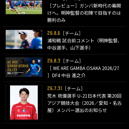
［プレビュー］ガンバ新時代の幕開
けへ。明神監督の初陣で目指すのは
勝利のみ
［チーム］
26.8.6
浦和戦 試合前コメント（明神監督、
中谷選手、山下選手）
［チーム］
26.8.3
［ WE ARE GAMBA OSAKA 2026/27
］DF4 中谷 進之介
［チーム］
26.7.31
荒木 琉偉選手 U-21日本代表 第20回
アジア競技大会（2026／愛知・名古
屋）メンバー選出のお知らせ