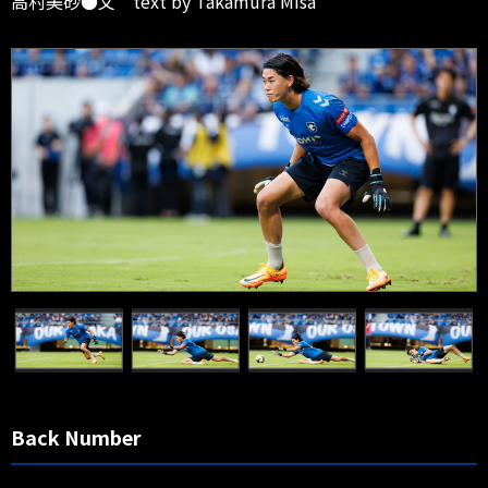
高村美砂●文 text by Takamura Misa
Back Number