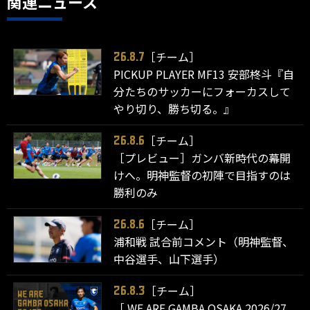
関連ニュース
［チーム］
26.8.7
PICKUP PLAYER MF13 安部柊斗『自
分たちのサッカーにフォーカスして
やり切り、勝ち切る。』
［チーム］
26.8.6
［プレビュー］ガンバ新時代の幕開
けへ。明神監督の初陣で目指すのは
勝利のみ
［チーム］
26.8.6
浦和戦 試合前コメント（明神監督、
中谷選手、山下選手）
［チーム］
26.8.3
［ WE ARE GAMBA OSAKA 2026/27