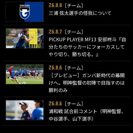
［チーム］
26.8.8
三浦 弦太選手の怪我について
［チーム］
26.8.7
PICKUP PLAYER MF13 安部柊斗『自
分たちのサッカーにフォーカスして
やり切り、勝ち切る。』
［チーム］
26.8.6
［プレビュー］ガンバ新時代の幕開
けへ。明神監督の初陣で目指すのは
勝利のみ
［チーム］
26.8.6
浦和戦 試合前コメント（明神監督、
中谷選手、山下選手）