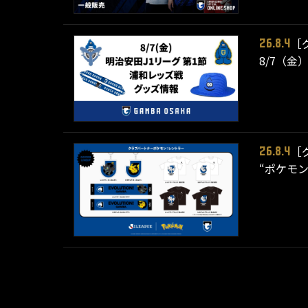
［
26.8.4
8/7（金
［
26.8.4
“ポケモ