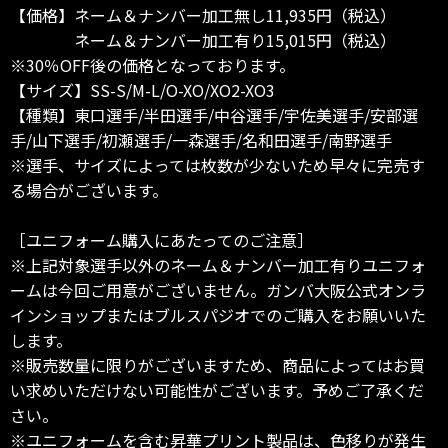
【価格】ネーム＆ナンバー加工無し11,935円（税込）
ネーム＆ナンバー加工有り15,015円（税込）
※30％OFF後の価格となっております。
【サイズ】SS-S/M-L/O-XO/XO2-XO3
【種類】東口選手/半田選手/中谷選手/宇佐美選手/安部選
手/山下選手/初瀬選手/一森選手/名和田選手/南野選手
※選手、サイズによっては枚数が少ないため早々に完売す
る場合がございます。
［ユニフォーム購入にあたってのご注意］
※上記対象選手以外のネーム＆ナンバー加工有りユニフォ
ームは今回ご用意がございません。ガンバ大阪公式オンラ
インショップまたはブルスパジオでのご購入をお願いいた
します。
※販売数量に限りがございますため、商品によってはお買
い求めいただけない可能性がございます。予めご了承くだ
さい。
※ユニフォームを含む昇華プリント製品は、色移りが発生