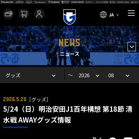
JA
NEWS
ニュース
～
［グッズ］
2026.5.20
5/24（日）明治安田J1百年構想 第18節 清
水戦 AWAYグッズ情報