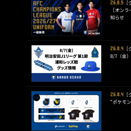
［
26.8.5
［オンライ
知らせ
［
26.8.4
8/7（金
［
26.8.4
“ポケモ