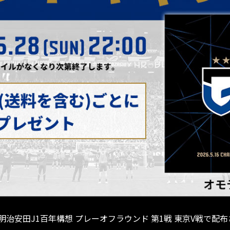
明治安田J1百年構想 プレーオフラウンド 第1戦 東京V戦で