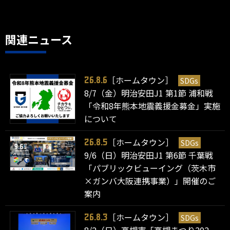
関連ニュース
［ホームタウン］
SDGs
26.8.6
8/7（金）明治安田J1 第1節 浦和戦
「令和8年熊本地震義援金募金」実施
について
［ホームタウン］
SDGs
26.8.5
9/6（日）明治安田J1 第6節 千葉戦
「パブリックビューイング（茨木市
×ガンバ大阪連携事業）」開催のご
案内
［ホームタウン］
SDGs
26.8.3