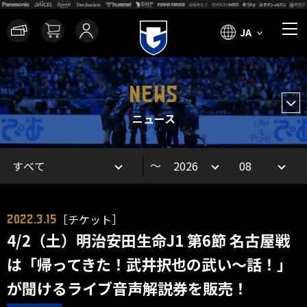
JA
NEWS
ニュース
～
［チケット］
2022.3.15
4/2（土）明治安田生命J1 第6節 名古屋戦
は「帰ってきた！武井択也の武い～話！」
が聞けるライブ音声解説券を販売！