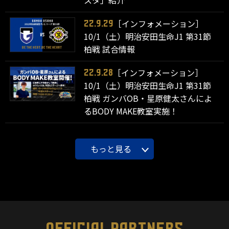
スタ」紹介
［インフォメーション］
22.9.29
10/1（土）明治安田生命J1 第31節
柏戦 試合情報
［インフォメーション］
22.9.28
10/1（土）明治安田生命J1 第31節
柏戦 ガンバOB・星原健太さんによ
るBODY MAKE教室実施！
もっと見る
OFFICIAL PARTNERS