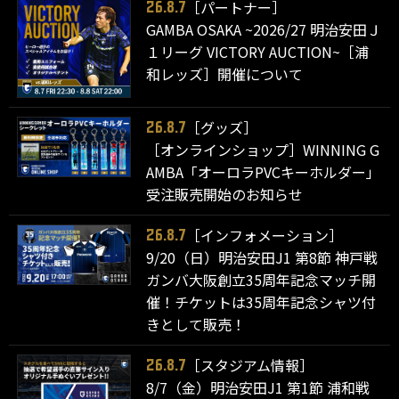
［パートナー］
26.8.7
GAMBA OSAKA ~2026/27 明治安田Ｊ
１リーグ VICTORY AUCTION~［浦
和レッズ］開催について
［グッズ］
26.8.7
［オンラインショップ］WINNING G
AMBA「オーロラPVCキーホルダー」
受注販売開始のお知らせ
［インフォメーション］
26.8.7
9/20（日）明治安田J1 第8節 神戸戦
ガンバ大阪創立35周年記念マッチ開
催！チケットは35周年記念シャツ付
きとして販売！
［スタジアム情報］
26.8.7
8/7（金）明治安田J1 第1節 浦和戦