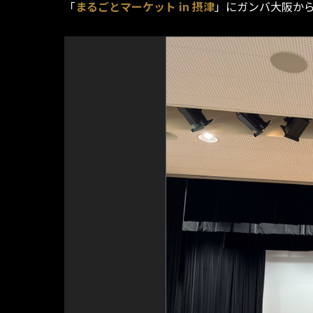
「
まるごとマーケット in 摂津
」にガンバ大阪か