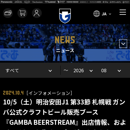
JA
NEWS
ニュース
～
［インフォメーション］
2024.10.4
10/5（土）明治安田J1 第33節 札幌戦 ガン
バ公式クラフトビール販売ブース
『GAMBA BEERSTREAM』出店情報、およ