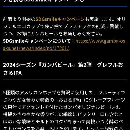
前節より開始の
SDGsmileキャンペーン
も実施します。オリ
ジナルエコカップで使い捨てプラスチックの削減に貢献し
つつ、お得にガンバビールをお楽しみください。
SDGsmileキャンペーンについて：
https://www.gamba-os
aka.net/news/index/no/17261/
2024シーズン『ガンバビール』第2弾 グレフルお
さるIPA
5種類のアメリカンホップを贅沢に使用した、フルーティで
さわやかな苦みが特徴の「おさるIPA」にグレープフルーツ
の果汁でアクセントを付けたガンバオリジナルビールは、
柑橘のさわやかな香りがこの季節にピッタリ。口に含むと
ほのかな酸味とモルトのコクが相まって爽快かつ芳醇のベ
ストバランスをお楽しみいただけます。サッカー観戦のお