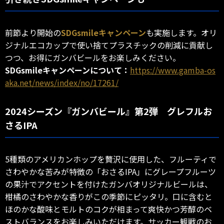
前節より開始の
SDGsmileキャンペーン
も実施します。オリ
ジナルエコカップで使い捨てプラスチックの削減に貢献し
つつ、お得にガンバビールをお楽しみください。
SDGsmileキャンペーンについて：
https://www.gamba-os
aka.net/news/index/no/17261/
2024シーズン『ガンバビール』第2弾 グレフルお
さるIPA
5種類のアメリカンホップを贅沢に使用した、フルーティで
さわやかな苦みが特徴の「おさるIPA」にグレープフルーツ
の果汁でアクセントを付けたガンバオリジナルビールは、
柑橘のさわやかな香りがこの季節にピッタリ。口に含むと
ほのかな酸味とモルトのコクが相まって爽快かつ芳醇のベ
ストバランスをお楽しみいただけます。サッカー観戦のお