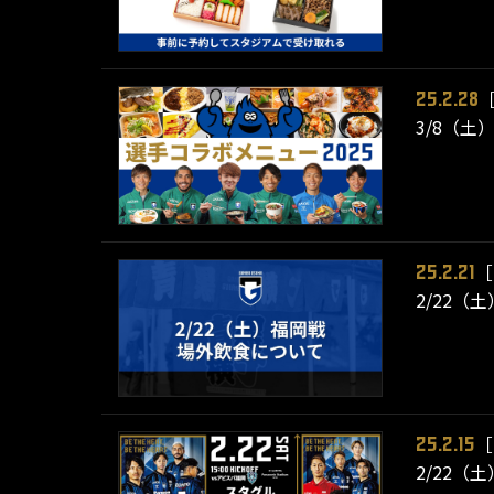
25.2.28
3/8（
［
25.2.21
2/22（
［
25.2.15
2/22（