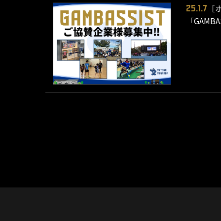
［
25.1.7
「GAMB