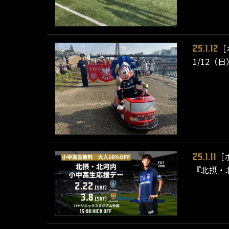
［
25.1.12
1/12
［
25.1.11
『北摂・