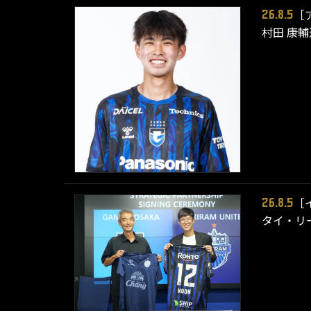
［
26.8.5
村田 康輔
［
26.8.5
タイ・リ