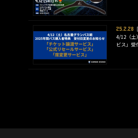
25.2.28
4/12（
ビス」受