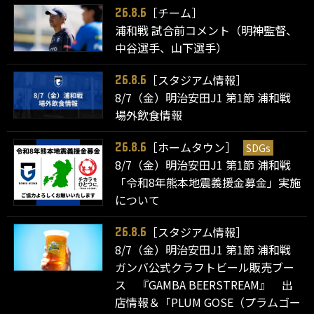
［チーム］
26.8.6
浦和戦 試合前コメント（明神監督、
中谷選手、山下選手）
［スタジアム情報］
26.8.6
8/7（金）明治安田J1 第1節 浦和戦
場外飲食情報
［ホームタウン］
SDGs
26.8.6
8/7（金）明治安田J1 第1節 浦和戦
「令和8年熊本地震義援金募金」実施
について
［スタジアム情報］
26.8.6
8/7（金）明治安田J1 第1節 浦和戦
ガンバ公式クラフトビール販売ブー
ス 『GAMBA BEERSTREAM』 出
店情報＆「PLUM GOSE（プラムゴー