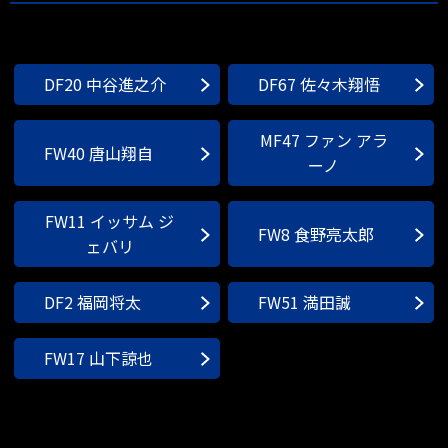
DF20 中谷進之介
DF67 佐々木翔悟
MF47 ファン アラ
FW40 唐山翔自
ーノ
FW11 イッサム ジ
FW8 食野亮太郎
ェバリ
DF2 福岡将太
FW51 満田誠
FW17 山下諒也