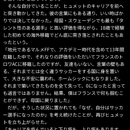
そんな自分でいることが、ヒュメットのキャリアを前へ
と突き動かしてきた。彼の言葉にもある通り、いい時ばか
りでは決してなかった。母国・スウェーデンでも最も『タ
レント性のある選手』と高い評価を得ながら、18歳で経験
した初めての海外移籍でどん底に突き落とされたこともあ
ったという。
「地元であるマルメFFで、アカデミー時代を含めて13年間
在籍した中で、それなりの評価をいただいてフランスのト
ロワACに移籍したのですが、友達もいない、言葉の壁もあ
る、それまでとは全く違うサッカーをする国に身を置い
て、大きな不安に襲われ、ホームシックにもなりました。
それまで築いてきたものを全て失って、0になったと言って
も過言ではありません。結果、僕はフランスで何も掴むこ
とができず、母国に戻りました」
だが、そうした状況に置かれても「なぜ、自分はサッカ
ー選手になったのか」を考え続けたことが、再びヒュメッ
トを立ち上がらせた。
「キャリアを歩んでいると下り坂も、上り坂もあります。