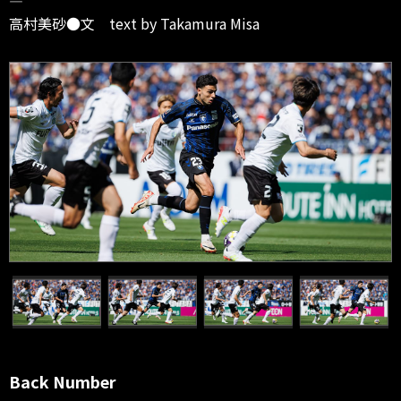
―
高村美砂●文 text by Takamura Misa
Back Number