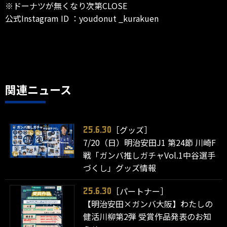
※ドーナツが無くなり次第CLOSE
公式Instagram ID ：youdonut _kurakuen
関連ニュース
［グッズ］
25.6.30
7/20（日）明治安田J1 第24節 川崎F
戦「ガンバ推しガチャVol.1中谷選手
づくし」グッズ情報
［パートナー］
25.6.30
【明治安田×ガンバ大阪】わたしの
健活川柳第2弾 受賞作品発表のお知