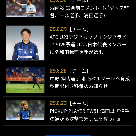
［チーム］
25.8.30
湘南戦 試合前コメント（ポヤトス監
督、一森選手、満田選手）
［チーム］
25.8.29
AFC U23アジアカップサウジアラビ
ア2026予選 U-22日本代表メンバー
に名和田我空選手が選出
［チーム］
25.8.26
中野 伸哉選手 湘南ベルマーレへ育成
型期限付き移籍のお知らせ
［チーム］
25.8.23
PICKUP PLAYER FW51 満田誠『相手
の嫌がる攻撃で先制点を奪う。』