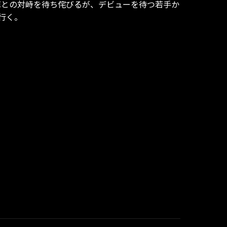
陣との対峙を待ち侘びるが、デビューを待つ若手か
行く。