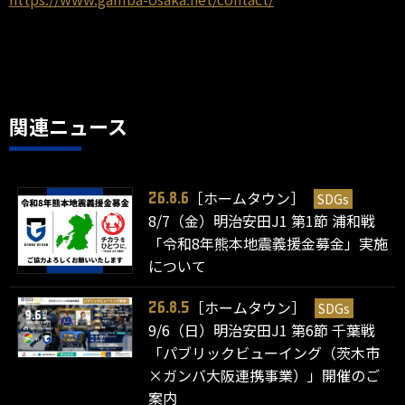
関連ニュース
［ホームタウン］
SDGs
26.8.6
8/7（金）明治安田J1 第1節 浦和戦
「令和8年熊本地震義援金募金」実施
について
［ホームタウン］
SDGs
26.8.5
9/6（日）明治安田J1 第6節 千葉戦
「パブリックビューイング（茨木市
×ガンバ大阪連携事業）」開催のご
案内