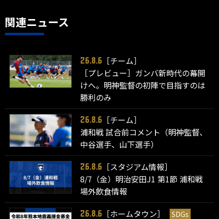
関連ニュース
［チーム］
26.8.6
［プレビュー］ガンバ新時代の幕開
けへ。明神監督の初陣で目指すのは
勝利のみ
［チーム］
26.8.6
浦和戦 試合前コメント（明神監督、
中谷選手、山下選手）
［スタジアム情報］
26.8.6
8/7（金）明治安田J1 第1節 浦和戦
場外飲食情報
［ホームタウン］
SDGs
26.8.6