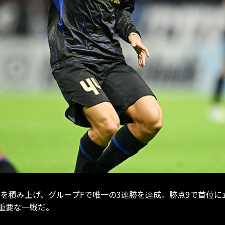
利を積み上げ、グループFで唯一の3連勝を達成。勝点9で首位
重要な一戦だ。