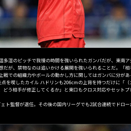
温多湿のピッチで我慢の時間を強いられたガンバだが、東南ア
想だが、禁物なのは追いかける展開を強いられることだ。「相
上戦での組織力やボールの動かし方に関してはガンバに分があ
失点を喫したカイル ハドリンも206cmの上背を持つだけに「
、どう相手が修正してくるか」と東口もクロス対応やセットプ
 ビェト監督が退任。その後の国内リーグでも2試合連続でドロ