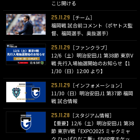
こじ開ける
［チーム］
25.11.29
福岡戦 試合前コメント（ポヤトス監
督、福岡選手、奥抜選手）
［ファンクラブ］
25.11.29
12/6（土）明治安田J1 第38節 東京V
戦 先行入場抽選開始のお知らせ【1
1/30（日）12:00 より】
［インフォメーション］
25.11.29
11/30（日）明治安田J1 第37節 福岡
戦 試合情報
［スタジアム情報］
25.11.28
【重要】12/6（土）明治安田J1 第38
節 東京V戦「EXPO2025 ミャクミャ
ク ひっぱりだこ飯」付VIP席チケッ