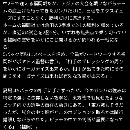
中2日で迎える福岡戦だが、アジアの大会を戦いながらチー
ムの底上げも行ってきたガンバだけに、日程をエクスキュ
ーズにすることなく、勝利だけに邁進する。
ホームの福岡戦では倉田の2得点で2-1の勝利を収めている
が、直近の4試合を2勝2分、いずれも無失点で乗り切ってい
る福岡の堅守をいかにこじ開けるかが問われる一戦にな
る。
5バック気味にスペースを埋め、全員がハードワークする福
岡だがポヤトス監督は言う。「相手のプレッシングの周り
をいかにオーガナイズ出来るか。相手が出てきた時にその
周りをオーガナイズ出来れば有効な攻撃が出来る」。
夏場は5バックの相手に手こずったが、今のガンバの強みは
特定の選手に依存しない攻撃と、東方戦でも見せたような
ピッチ内での選手の自在の動きにある。「東方戦もそうだ
ったが、試合の中で誰がどこのポジションを取るかは試行
錯誤しながらやれた。ピッチの中での判断が重要になって
くる」（福岡）。