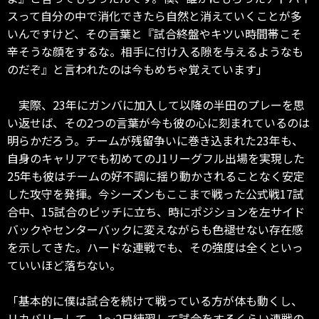
スって自分の中で消化できたら自然と消えていくことが多
いんですけど、その言葉と『試合終盤やキツい時間帯こそ
辛そうな顔をするな。相手に付け入る隙を与えるようなも
のだぞ』と言われたのは今もめちゃ覚えています」
実際、23年にガンバに加入して以降の半田のプレーを思
い返せば、その2つの言葉が今も彼の心に刻まれているのは
明らかだろう。チームが残留争いに巻き込まれた23年も、
自身のキャリアでも初めてのJ1リーグフル出場を実現した
25年も彼はチームの好不調に揺り動かされることなく安定
した攻守を発揮。今シーズンもここまで戦った公式戦17試
合中、15試合のピッチに立ち、時にポジションを左サイド
バックやセンターバックに変えながらも色褪せない存在感
を示してきた。ハードな連戦でも、その強度は全くといっ
ていいほど落ちない。
「基本的に僕は試合を続けて戦っている方が体も動くし、
リカバリーして、1～2日練習して試合をするくらい連戦の