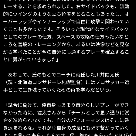
レーすることを求められました。右サイドバックも、流動
的にウイングのような立ち位置をとることもあったし、オ
ーバーラップやインナーラップで自由に攻撃に関わってい
くことも多かったです。そういった現代的なサイドバック
としてのプレーの仕方、スペースの攻略の仕方みたいなと
ころを普段のトレーニングから、あるいは映像などを見な
がら学べたことが今の自分にも通ずるプレーを確立するこ
とに繋がっていきました」
あわせて、氏のもとでコーチに就任した川井健太氏
（現・北海道コンサドーレ札幌監督）にはプロサッカー選
手として生き残っていくための術を学んだという。
「試合に負けて、僕自身もあまり自分らしいプレーができ
なかった時に、健太さんから『チームとして思い通りに試
合を進められなくても、自分のパフォーマンスはそこに巻
き込まれるな。それが陸自身の成長にも必ず繋がっていく
よ』と言ってもらったんです。僕、誰かにもらったアドバイ