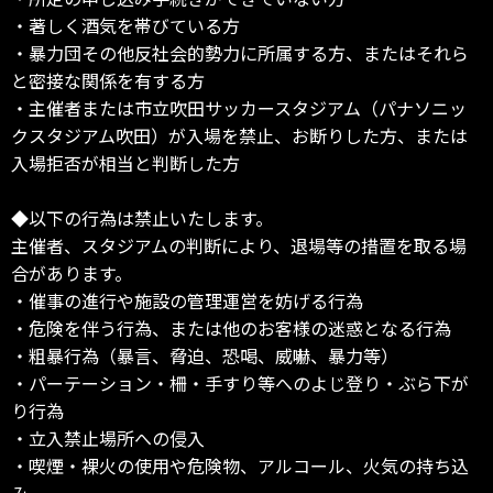
・著しく酒気を帯びている方
・暴力団その他反社会的勢力に所属する方、またはそれら
と密接な関係を有する方
・主催者または市立吹田サッカースタジアム（パナソニッ
クスタジアム吹田）が入場を禁止、お断りした方、または
入場拒否が相当と判断した方
◆以下の行為は禁止いたします。
主催者、スタジアムの判断により、退場等の措置を取る場
合があります。
・催事の進行や施設の管理運営を妨げる行為
・危険を伴う行為、または他のお客様の迷惑となる行為
・粗暴行為（暴言、脅迫、恐喝、威嚇、暴力等）
・パーテーション・柵・手すり等へのよじ登り・ぶら下が
り行為
・立入禁止場所への侵入
・喫煙・裸火の使用や危険物、アルコール、火気の持ち込