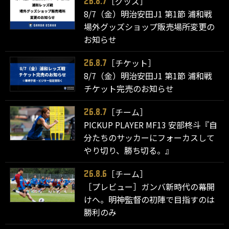
［グッズ］
26.8.7
8/7（金）明治安田J1 第1節 浦和戦
場外グッズショップ販売場所変更の
お知らせ
［チケット］
26.8.7
8/7（金）明治安田J1 第1節 浦和戦
チケット完売のお知らせ
［チーム］
26.8.7
PICKUP PLAYER MF13 安部柊斗『自
分たちのサッカーにフォーカスして
やり切り、勝ち切る。』
［チーム］
26.8.6
［プレビュー］ガンバ新時代の幕開
けへ。明神監督の初陣で目指すのは
勝利のみ