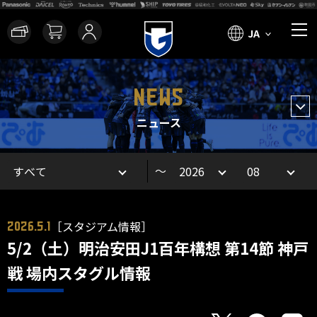
JA
NEWS
ニュース
～
［スタジアム情報］
2026.5.1
5/2（土）明治安田J1百年構想 第14節 神戸
戦 場内スタグル情報