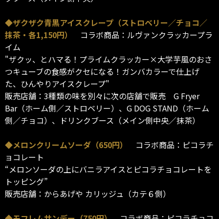
◆ザクザク青黒アイスクレープ（ストロベリー／チョコ／
抹茶・各1,150円）
コラボ商品：ルヴァンクラッカープラ
イム
"ザクッ、とハマる！プライムクラッカー×大学芋風のおさ
つキューブの食感がクセになる！ガンバカラーで仕上げ
た、ひんやりアイスクレープ"
販売店舗：3種類の味を別々に次の店舗で販売 G Fryer
Bar（ホーム側／ストロベリー）、G DOG STAND（ホーム
側／チョコ）、ドリンクブース（メイン側中央／抹茶）
◆メロンクリームソーダ（650円）
コラボ商品：ピコラチ
ョコレート
“メロンソーダの上にバニラアイスとピコラチョコレートを
トッピング”
販売店舗：からあげや カリッジュ（カテ６側）
◆モフレムサンデー（750円）
コラボ商品：ピコラチョコ