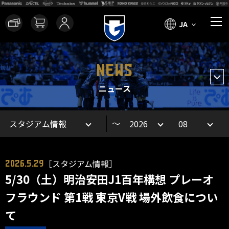
JA
NEWS
ニュース
～
［スタジアム情報］
2026.5.29
5/30（土）明治安田J1百年構想 プレーオ
フラウンド 第1戦 東京V戦 場外飲食につい
て